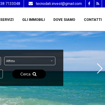
338 7133048
tecnodati.invest@gmail.com
SERVIZI
GLI IMMOBILI
DOVE SIAMO
CONTATTI
Affitto
Cerca