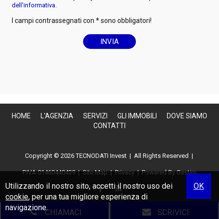
dell'informativa.
I campi contrassegnati con * sono obbligatori!
HOME
L'AGENZIA
SERVIZI
GLI IMMOBILI
DOVE SIAMO
CONTATTI
Copyright © 2026 TECNODATI Invest | All Rights Reserved |
P.IVA 01460440439
|
Site Map
|
Privacy
| Powered By
Gestim
Utilizzando il nostro sito, accetti il nostro uso dei
OK
cookie
, per una tua migliore esperienza di
navigazione.
CHIAMACI
SCRIVICI