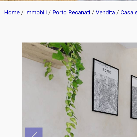
Home
/
Immobili
/
Porto Recanati
/
Vendita
/
Casa s