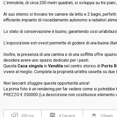
L'immobile, di circa 200 metri quadrati, si sviluppa su tre piani
Al suo interno si trovano tre camere da letto e 2 bagni, perfet
efficiente impianto di riscaldamento autonomo a radiatori alim
Lo stato di conservazione è buono, garantendo così un'abitazi
L'esposizione est-ovest permette di godere di una buona illumin
Inoltre, la presenza di una cantina e di una soffitta offre spaz
desidera avere uno spazio dedicato per i pasti.
Questa
Casa singola
in
Vendita
nel centro storico di
Porto R
vivere al meglio. Completa la proprietà un'altra casetta su due 
Non lasciarti sfuggire questa opportunità unica!
La prima foto è un rendering per far vedere come si potrebbe 
PREZZO € 350000 (La descrizione non costituisce elemento c
200 mq
4 Camere
3 Bagni