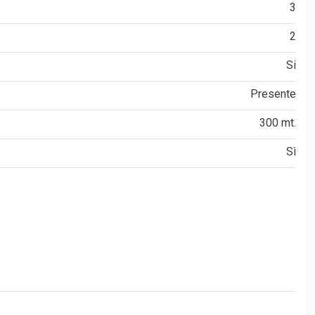
3
2
Si
Presente
300 mt.
Sì