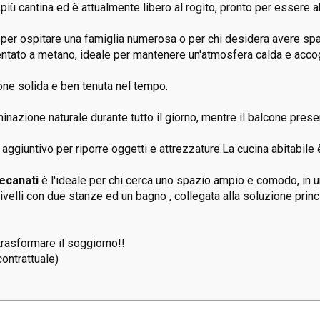
 ,più cantina ed è attualmente libero al rogito, pronto per essere a
ti per ospitare una famiglia numerosa o per chi desidera avere spa
entato a metano, ideale per mantenere un'atmosfera calda e accogl
one solida e ben tenuta nel tempo.
azione naturale durante tutto il giorno, mentre il balcone present
io aggiuntivo per riporre oggetti e attrezzature.La cucina abitabil
ecanati
è l'ideale per chi cerca uno spazio ampio e comodo, in u
livelli con due stanze ed un bagno , collegata alla soluzione princ
trasformare il soggiorno!!
ontrattuale)