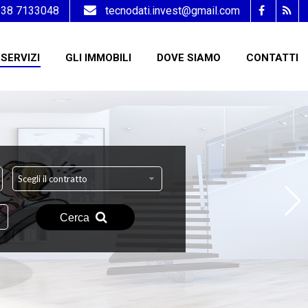
338 7133048
tecnodati.invest@gmail.com
SERVIZI
GLI IMMOBILI
DOVE SIAMO
CONTATTI
Scegli il contratto
Cerca