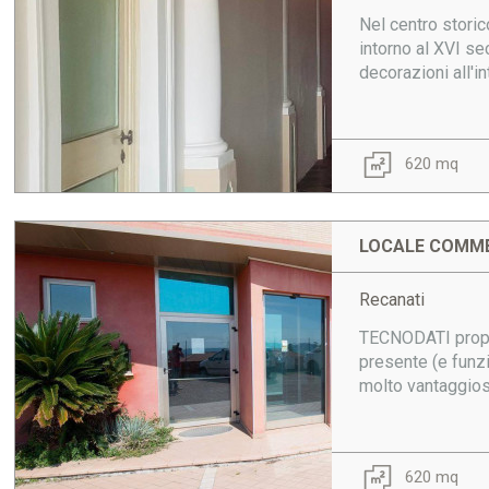
Nel centro stori
intorno al XVI sec
decorazioni all'in
620 mq
LOCALE COMME
Recanati
TECNODATI propone
presente (e funzi
molto vantaggioso
620 mq