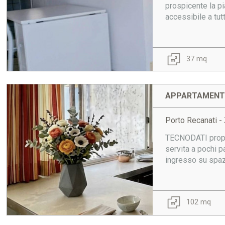
prospicente la pi
accessibile a tut
37 mq
APPARTAMENTO
Porto Recanati - 
TECNODATI propon
servita a pochi p
ingresso su spaz
102 mq