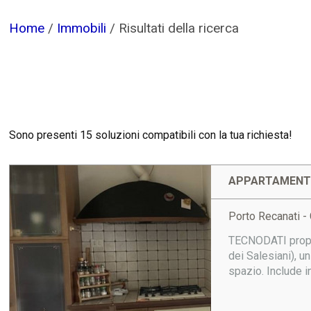
Home
/
Immobili
/
Risultati della ricerca
Sono presenti 15 soluzioni compatibili con la tua richiesta!
APPARTAMENTO
Porto Recanati - 
TECNODATI propon
dei Salesiani), u
spazio. Include i