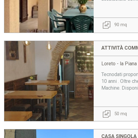
90 mq
ATTIVITÀ COMM
Loreto - la Pian
Tecnodati propon
10 anni . Oltre c
Machine. Disponibi
50 mq
CASA SINGOLA 