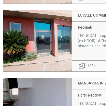
LOCALE COMME
Recanati
TECNODATI propon
(ex NOOR) . All'i
sistemazione. Nel
623 mq
MANSARDA IN 
Porto Recanati
TECNODATI propon