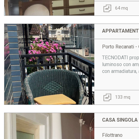
64 mq
APPARTAMENTO
Porto Recanati - 
TECNODATI propon
luminoso con ampi
con armadiatura, a
133 mq
CASA SINGOLA 
Filottrano