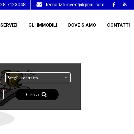
338 7133048
tecnodati.invest@gmail.com
SERVIZI
GLI IMMOBILI
DOVE SIAMO
CONTATTI
Scegli il contratto
Cerca