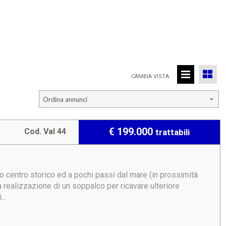
CAMBIA VISTA:
Ordina annunci
€ 199.000
Cod. Val 44
trattabili
centro storico ed a pochi passi dal mare (in prossimità
a realizzazione di un soppalco per ricavare ulteriore
..