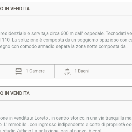
 IN VENDITA
a residenziale e servita,a circa 600 m dall' ospedale, Tecnodati
 il 110. La soluzione è composta da un soggiorno spazioso con cuc
egno con comodo armadio separa la zona notte composta da...
1 Camere
1 Bagni
 IN VENDITA
 in vendita ,a Loreto , in centro storico,in una via tranquilla ma a
o .L'immobile , con ingresso indipendente e corte di proprietà es
studio /ufficio.La soluzione, pari al nuovo ,è così...