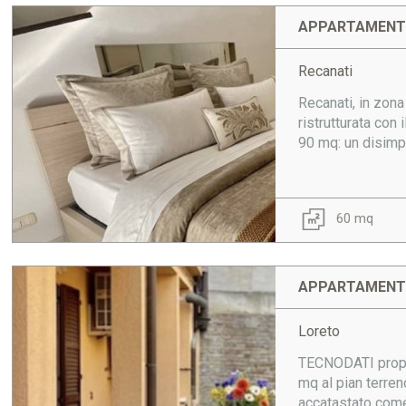
APPARTAMENTO
Recanati
Recanati, in zon
ristrutturata con
90 mq: un disimp
60 mq
APPARTAMENTO
Loreto
TECNODATI propone
mq al pian terren
accatastato come 