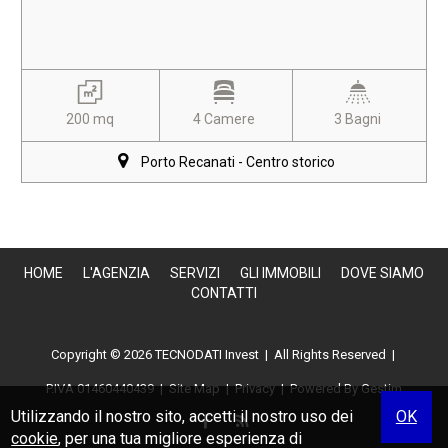
200 mq
4 Camere
3 Bagni
Porto Recanati - Centro storico
HOME
L'AGENZIA
SERVIZI
GLI IMMOBILI
DOVE SIAMO
CONTATTI
Copyright © 2026 TECNODATI Invest | All Rights Reserved |
P.IVA 01460440439
|
Site Map
|
Privacy
| Powered By
Gestim
Utilizzando il nostro sito, accetti il nostro uso dei
OK
cookie
, per una tua migliore esperienza di